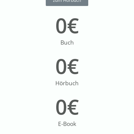
0
€
Buch
0
€
Hörbuch
0
€
E-Book