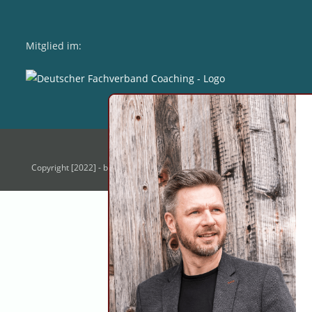
Mitglied im:
Zur Startseite
Kontakt
Copyright [2022] - by RN * E-Mail: info@staerkenblick.de * Mobil:
+4915112726939