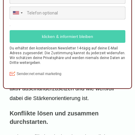
Ziel des Kompromisses. Wir arbeiteten danach
perfekt zusammen und bauten sogar eine
Kooperation daraus. Wir mussten uns also nicht
verstellen oder gar persönliche
Einschränkungen hinnehmen. Ganz im
Gegenteil: Wir profitierten gegenseitig von
unseren ganz unterschiedlichen
Stärken. Dieses Erlebnis führt mir immer wieder
vor Augen, wie wichtig es ist, sich mit Konflikten
aktiv auseinanderzusetzen und wie wertvoll
dabei die Stärkenorientierung ist.
Konflikte lösen und zusammen
durchstarten.