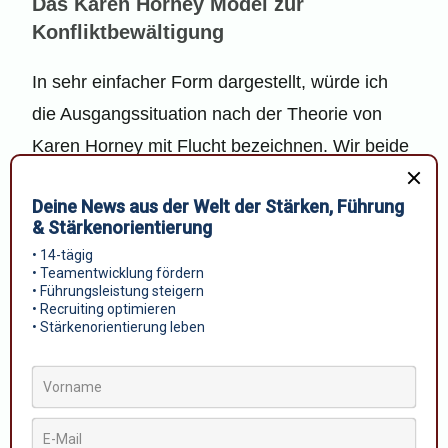
Das Karen Horney Model zur
Konfliktbewältigung
In sehr einfacher Form dargestellt, würde ich
die Ausgangssituation nach der Theorie von
Karen Horney mit Flucht bezeichnen. Wir beide
wollten uns der Situation nicht stellen. Dieses
Model dient der Analyse der jeweiligen
Ausgangssituationen zwischen: Kampfmodus,
Flucht oder Hinzuwendung (Kooperative
Haltung).
Das Ziel ist, dadurch den Konflikt besser
analysieren zu können, um einen Konsens zu
finden. Mit meiner Kollegin übertrafen wir das