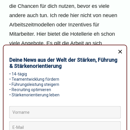
die Chancen für dich nutzen, bevor es viele
andere auch tun. Ich rede hier nicht von neuen
Arbeitszeitmodellen oder Inzentives für
Mitarbeiter. Hier bietet die Hotellerie eh schon
viele Angebote. Es gilt die Arbeit an sich
schmackhaft zu machen. Wer hat schon bock
auf einen Job, der keinen Spaß macht. Daher
sind Projektaufgaben und der Einsatz
unterschiedlicher Stärken ein sicheres Tool, um
Mitarbeiter zusätzlich zu fordern und
gleichzeitig die Stärken zu fördern.
Der Stärkenblick liefert dir hierbei einen fertigen
Werkzeugkoffer als modernes Führungstool. Es