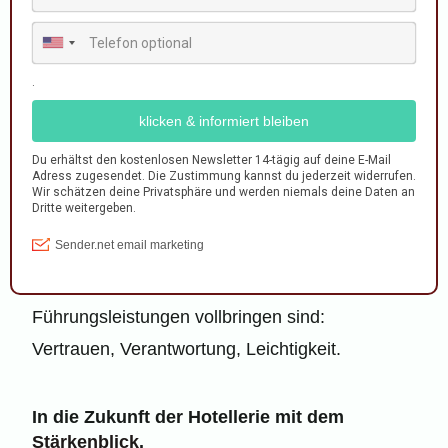
ist die individuelle Führung des Personals.
Daran wirst du in nächster Zeit nicht
vorbeikommen. Unsere Nachwuchskräfte
fordern genau das ein. Sie wollen einen Sinn in
ihrer Arbeit finden und sich ausleben können.
Mit dem Thema der Stärken, bis du up to date
und bietest den zukünftigen Fachkräften einen
tollen Arbeitsplatz.
Klassische Stärken für Menschen, die
Führungsleistungen vollbringen sind:
Vertrauen, Verantwortung, Leichtigkeit.
In die Zukunft der Hotellerie mit dem
Stärkenblick
.